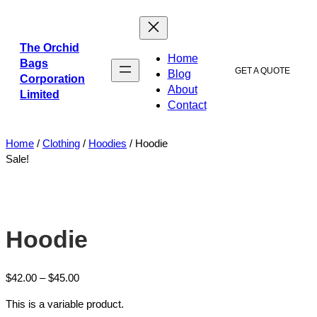
The Orchid
Home
Bags
GET A QUOTE
Blog
Corporation
About
Limited
Contact
Home
/
Clothing
/
Hoodies
/ Hoodie
Sale!
Hoodie
$
42.00
–
$
45.00
This is a variable product.