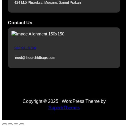
424 M.5 Phraeksa, Mueang, Samut Prakan
a
m
Contact Us
082 641 5706
mod@theorchidbags.com
Copyright © 2025 | WordPress Theme by
SuperbThemes