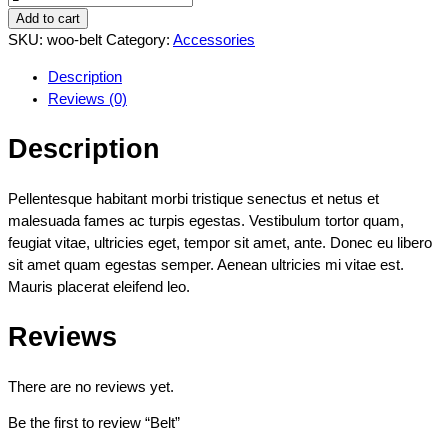
quantity
Add to cart
SKU:
woo-belt
Category:
Accessories
Description
Reviews (0)
Description
Pellentesque habitant morbi tristique senectus et netus et
malesuada fames ac turpis egestas. Vestibulum tortor quam,
feugiat vitae, ultricies eget, tempor sit amet, ante. Donec eu libero
sit amet quam egestas semper. Aenean ultricies mi vitae est.
Mauris placerat eleifend leo.
Reviews
There are no reviews yet.
Be the first to review “Belt”