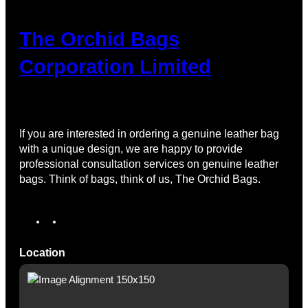
The Orchid Bags
Corporation Limited
If you are interested in ordering a genuine leather bag
with a unique design, we are happy to provide
professional consultation services on genuine leather
bags. Think of bags, think of us, The Orchid Bags.
I
T
n
i
s
k
Location
t
T
a
o
g
k
r