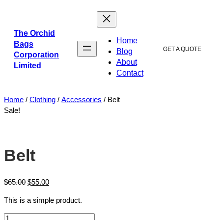
ข้าม
ไป
ยัง
The Orchid
Home
เนื้อหา
Bags
GET A QUOTE
Blog
Corporation
About
Limited
Contact
Home
/
Clothing
/
Accessories
/ Belt
Sale!
Belt
$
65.00
$
55.00
This is a simple product.
Belt